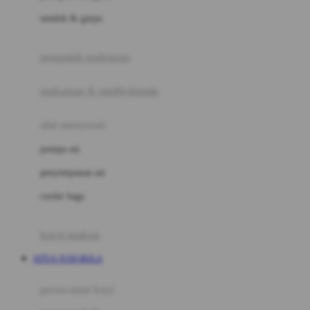
Jack N Jill
sendok & garpu
Joie
pengolah makanan
Joolz
Jujube
makanan & multivitamin
K
alat menyusui
Kiddycuts
pompa asi
Kumon
penyimpanan asi
L
cooler bags
Leapfrog
kursi makan
Leclerc
SITUS JUDI BOLA
Lee Vierra
Lillebaby
perawatan bayi
Little Bird Told Me