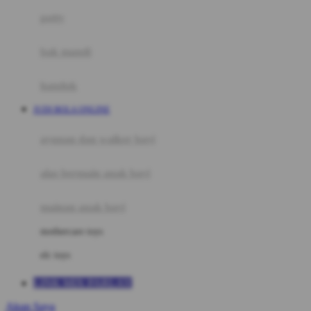
Mimi & Lula
potty
Mini Monkey
Moby
bak mandi
Momami
handuk
Mothercare
JUDI BOLA ONLINE
Mustela
ayunan dan walker bayi
My Buddy Tag
My K
alas bermain anak bayi
N
mainan anak bayi
Naif
mothercare toys
Nike
elc toys
Nordic Natural
LINK MIX PARLAY
Nuby
Akun Saya