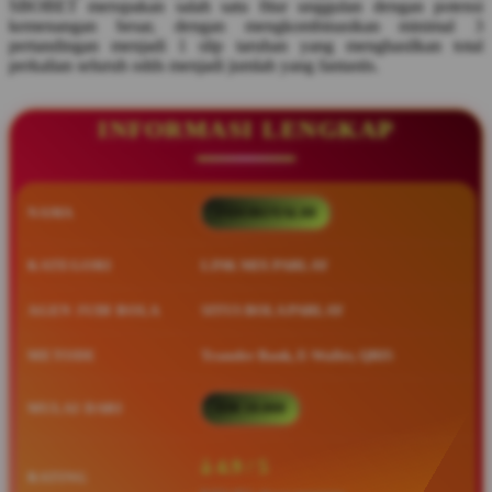
SBOBET merupakan salah satu fitur unggulan dengan potensi
kemenangan besar, dengan mengkombinasikan minimal 3
Spectra
pertandingan menjadi 1 slip taruhan yang menghasilkan total
perkalian seluruh odds menjadi jumlah yang fantastis.
Squishmallows
Starbooks
INFORMASI LENGKAP
Stick-O
Stokke
NAMA
INDOROYAL88
Sudocrem
Sumimo
KATEGORI
LINK MIX PARLAY
Sunnylife
AGEN JUDI BOLA
SITUS BOLA PARLAY
Sun-Staches
METODE
Transfer Bank, E-Wallet, QRIS
Swimava
MULAI DARI
IDR 10.000
T
Tommee Tippee
â­ 4.9 / 5
RATING
Trunki