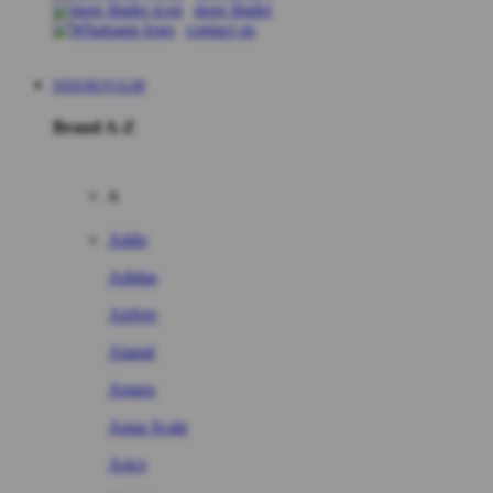
store finder
contact us
INDOROYAL88
Brand A-Z
A
Addo
Adidas
Airfree
Alamii
Amara
Aqua Scale
Asics