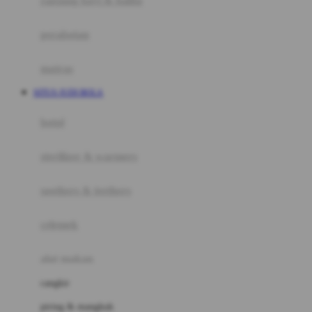
ranjang bayi & balita
Happy Horse
perabotan
Happy Tummy
Hauck
matras
Havaianas
SITUS JUDI BOLA
Hegen
botol
Hot Wheels
sterilizer & warmers
Hybrid
soothers & teethers
I
Inlacta DHA
celemek
Interlac
alat makan
Ivenet
cangkir
J
piring & mangkuk