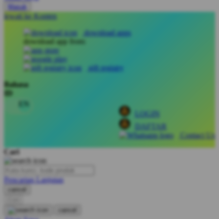
Nuna
Masuk
lewati ke Konten
O
download apps
download app from:
Oh Ma Grain
Okiedog
gift registry
P
Bahasa
ID
Peachy
LOGIN
Phil & Ted's
DAFTAR
Philips Avent
Contact Us
Pigeon
Cari
Playgro
Pencarian Lanjutan
Poled Global
cancel
Cari
Ponycycle
cancel
Puma