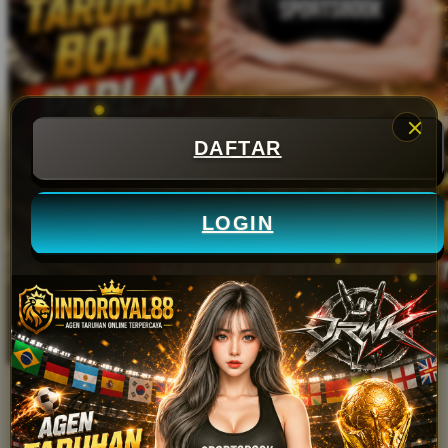
X
Xootz
Y
DAFTAR
Yamatoya
Z
LOGIN
Zaxy
Zoggs
0-9
4Moms
59S