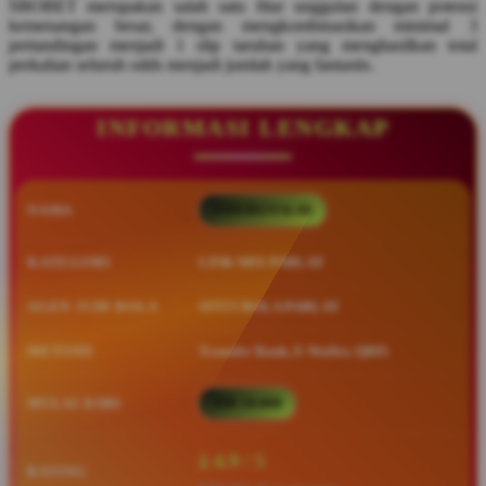
SBOBET merupakan salah satu fitur unggulan dengan potensi
kemenangan besar, dengan mengkombinasikan minimal 3
Spectra
pertandingan menjadi 1 slip taruhan yang menghasilkan total
perkalian seluruh odds menjadi jumlah yang fantastis.
Squishmallows
Starbooks
INFORMASI LENGKAP
Stick-O
Stokke
NAMA
INDOROYAL88
Sudocrem
Sumimo
KATEGORI
LINK MIX PARLAY
Sunnylife
AGEN JUDI BOLA
SITUS BOLA PARLAY
Sun-Staches
METODE
Transfer Bank, E-Wallet, QRIS
Swimava
MULAI DARI
IDR 10.000
T
Tommee Tippee
â­ 4.9 / 5
RATING
Trunki