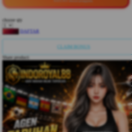
8.651.951 ulasan pengguna
Tutti Bambini
choose qty
Twistshake
TY Toys
DAFTAR
LOGIN
U
CLAIM BONUS
Share product:
V
Veja
Vitaflow
Vtech
W
Waterland
Wellness