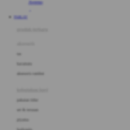
Aveeno
Awan
PARLAY
Azetabio
produk terbaru
B
aksesoris
Baabaasheepz
tas
Babiators
kacamata
Baby Dove
aksesoris rambut
Baby Jogger
Baby Rovega
kebutuhan bayi
Babybee
pakaian tidur
Banana Boat
set & terusan
Banz
piyama
Barbie
bodysuits