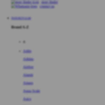
store finder
contact us
INDOROYAL88
Brand A-Z
A
Addo
Adidas
Airfree
Alamii
Amara
Aqua Scale
Asics