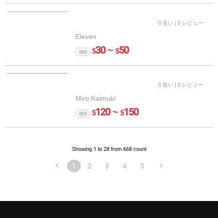
0 良い
| 0 レビュー
Eleven
30 ~
50
$
$
価格
0 良い
| 0 レビュー
Miro Kaimukī
120 ~
150
$
$
価格
Showing 1 to 28 from 668 count
1
2
3
4
5