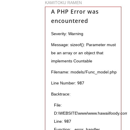
KAMITOKU RAMEN
A PHP Error was
encountered
Severity: Warning
Message: sizeof(): Parameter must
be an array or an object that
implements Countable
Filename: models/Func_model.php
Line Number: 987
Backtrace:
File:
D:\WEBSITE\www\www.hawaiifoody.com\pu
Line: 987
Function: _error_handler