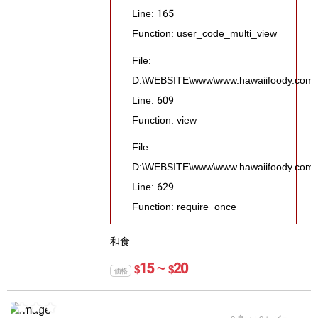
Line: 165
Function: user_code_multi_view
File:
D:\WEBSITE\www\www.hawaiifoody.com\pub
Line: 609
Function: view
File:
D:\WEBSITE\www\www.hawaiifoody.com\p
Line: 629
Function: require_once
和食
15 ~
20
$
$
価格