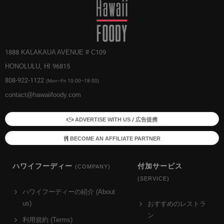
1888 KALAKAUA AVENUE # C109
HONOLULU, HI 96815
808-922-1122
(Mon~Fri 10:00~18:00)
contact@hawaiifoody.com
ADVERTISE WITH US / 広告提携
BECOME AN AFFILIATE PARTNER
ハワイフーディー
付加サービス
(COMPANY)
(SERVICE)
ハワイフーディーの紹介 (About
us)
おすすめのレストラ
ン
利用規約 (Terms)