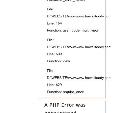
File:
D:\WEBSITE\www\www.hawaiifoody.com\pub
Line: 164
Function: user_code_multi_view
File:
D:\WEBSITE\www\www.hawaiifoody.com\pub
Line: 609
Function: view
File:
D:\WEBSITE\www\www.hawaiifoody.com\p
Line: 629
Function: require_once
A PHP Error was
encountered