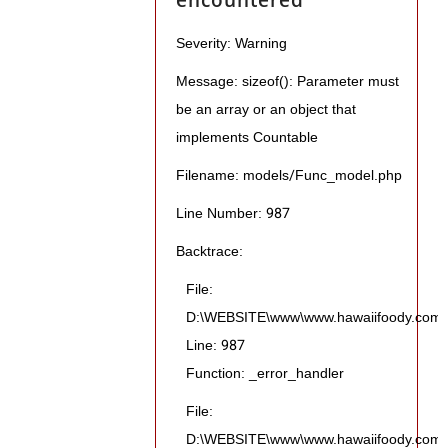
Severity: Warning
Message: sizeof(): Parameter must
be an array or an object that
implements Countable
Filename: models/Func_model.php
Line Number: 987
Backtrace:
File:
D:\WEBSITE\www\www.hawaiifoody.com\pu
Line: 987
Function: _error_handler
File:
D:\WEBSITE\www\www.hawaiifoody.com\pub