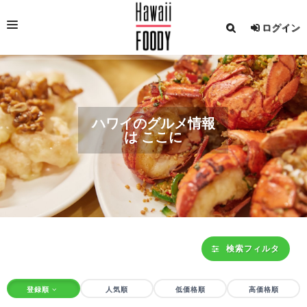
ログイン
レストラン情報
ダイニングカード
ハワイのグルメ情報
セットメニュー
は ここに
ディナーショー/クルーズ
イベント/お知らせ
フーディーマガジン
日本語
検索フィルタ
登録順
人気順
低価格順
高価格順