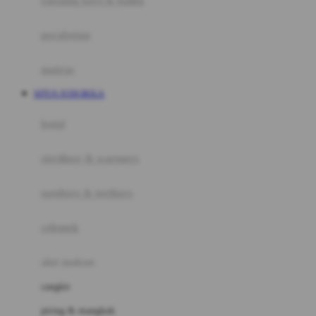
ranjang bayi & balita
Happy Horse
perabotan
Happy Tummy
Hauck
matras
Havaianas
SITUS JUDI BOLA
Hegen
botol
Hot Wheels
sterilizer & warmers
Hybrid
soothers & teethers
I
Inlacta DHA
celemek
Interlac
alat makan
Ivenet
cangkir
J
piring & mangkuk