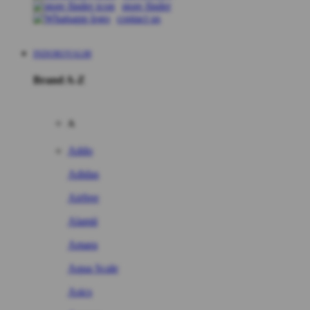
store finder
contact us
INDOROYAL88
Brand A-Z
A
Addo
Adidas
Airfree
Alamii
Amara
Aqua Scale
Asics