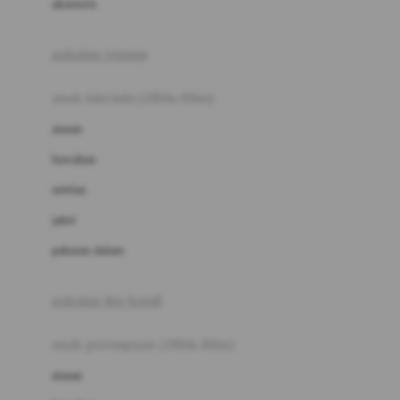
aksesoris
Bugaboo
Buggygear
pakaian renang
Bumkins
anak laki-laki (18bln-8thn)
C
atasan
Cetaphil
bawahan
Chicco
setelan
Childlife
jaket
Clevamama
pakaian dalam
Cocolatte
Cottonseeds
pakaian ibu hamil
Cozy N Safe
anak perempuan (18bln-8thn)
Crane
atasan
Cybex