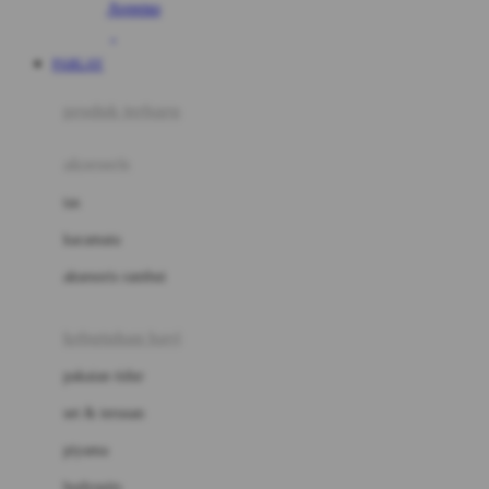
Aveeno
Awan
PARLAY
Azetabio
produk terbaru
B
aksesoris
Baabaasheepz
tas
Babiators
kacamata
Baby Dove
aksesoris rambut
Baby Jogger
Baby Rovega
kebutuhan bayi
Babybee
pakaian tidur
Banana Boat
set & terusan
Banz
piyama
Barbie
bodysuits