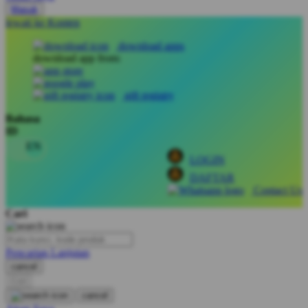
Nuna
Masuk
lewati ke Konten
O
download apps
download app from:
Oh Ma Grain
Okiedog
gift registry
P
Bahasa
ID
Peachy
LOGIN
Phil & Ted's
DAFTAR
Philips Avent
Contact Us
Pigeon
Cari
Playgro
Pencarian Lanjutan
Poled Global
cancel
Cari
Ponycycle
cancel
Puma